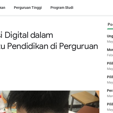
kan
Perguruan Tinggi
Program Studi
Po
 Digital dalam
Ung
May
 Pendidikan di Perguruan
Mor
Febr
Pil
May
Pil
May
Per
Mar
Pil
May