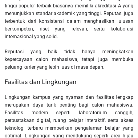
tinggi populer terbaik biasanya memiliki akreditasi A yang
menunjukkan standar akademik yang tinggi. Reputasi juga
terbentuk dari konsistensi dalam menghasilkan lulusan
berkompeten, riset yang relevan, serta kolaborasi
internasional yang solid.
Reputasi yang baik tidak hanya meningkatkan
kepercayaan calon mahasiswa, tetapi juga membuka
peluang karier yang lebih luas di masa depan.
Fasilitas dan Lingkungan
Lingkungan kampus yang nyaman dan fasilitas lengkap
merupakan daya tarik penting bagi calon mahasiswa.
Fasilitas modern seperti laboratorium canggih,
perpustakaan digital, ruang belajar interaktif, serta akses
teknologi terbaru memberikan pengalaman belajar yang
optimal. Lingkungan yang mendukung seperti area hijau