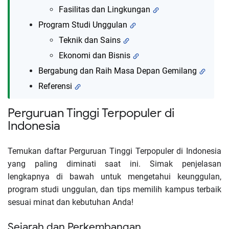
Fasilitas dan Lingkungan
Program Studi Unggulan
Teknik dan Sains
Ekonomi dan Bisnis
Bergabung dan Raih Masa Depan Gemilang
Referensi
Perguruan Tinggi Terpopuler di
Indonesia
Temukan daftar Perguruan Tinggi Terpopuler di Indonesia
yang paling diminati saat ini. Simak penjelasan
lengkapnya di bawah untuk mengetahui keunggulan,
program studi unggulan, dan tips memilih kampus terbaik
sesuai minat dan kebutuhan Anda!
Sejarah dan Perkembangan