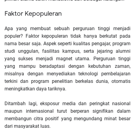
Faktor Kepopuleran
Apa yang membuat sebuah perguruan tinggi menjadi
populer? Faktor kepopuleran tidak hanya berkutat pada
nama besar saja. Aspek seperti kualitas pengajar, program
studi unggulan, fasilitas kampus, serta jejaring alumni
yang sukses menjadi magnet utama. Perguruan tinggi
yang mampu beradaptasi dengan kebutuhan zaman,
misalnya dengan menyediakan teknologi pembelajaran
terkini dan program penelitian berkelas dunia, otomatis
meningkatkan daya tariknya.
Ditambah lagi, eksposur media dan peringkat nasional
maupun internasional turut berperan signifikan dalam
membangun citra positif yang mengundang minat besar
dari masyarakat luas.