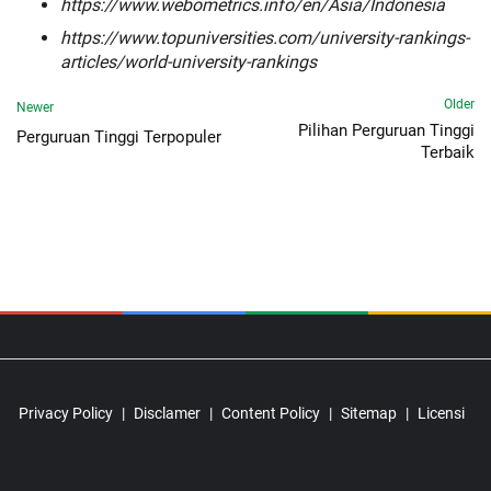
https://www.webometrics.info/en/Asia/Indonesia
https://www.topuniversities.com/university-rankings-
articles/world-university-rankings
Older
Newer
Pilihan Perguruan Tinggi
Perguruan Tinggi Terpopuler
Terbaik
Privacy Policy
Disclamer
Content Policy
Sitemap
Licensi