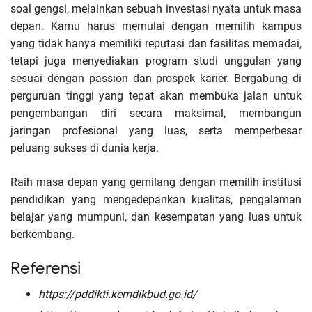
soal gengsi, melainkan sebuah investasi nyata untuk masa
depan. Kamu harus memulai dengan memilih kampus
yang tidak hanya memiliki reputasi dan fasilitas memadai,
tetapi juga menyediakan program studi unggulan yang
sesuai dengan passion dan prospek karier. Bergabung di
perguruan tinggi yang tepat akan membuka jalan untuk
pengembangan diri secara maksimal, membangun
jaringan profesional yang luas, serta memperbesar
peluang sukses di dunia kerja.
Raih masa depan yang gemilang dengan memilih institusi
pendidikan yang mengedepankan kualitas, pengalaman
belajar yang mumpuni, dan kesempatan yang luas untuk
berkembang.
Referensi
https://pddikti.kemdikbud.go.id/