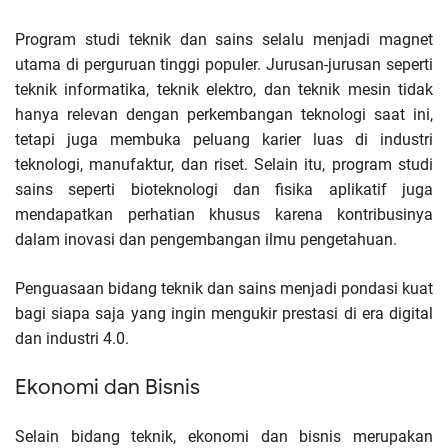
Program studi teknik dan sains selalu menjadi magnet
utama di perguruan tinggi populer. Jurusan-jurusan seperti
teknik informatika, teknik elektro, dan teknik mesin tidak
hanya relevan dengan perkembangan teknologi saat ini,
tetapi juga membuka peluang karier luas di industri
teknologi, manufaktur, dan riset. Selain itu, program studi
sains seperti bioteknologi dan fisika aplikatif juga
mendapatkan perhatian khusus karena kontribusinya
dalam inovasi dan pengembangan ilmu pengetahuan.
Penguasaan bidang teknik dan sains menjadi pondasi kuat
bagi siapa saja yang ingin mengukir prestasi di era digital
dan industri 4.0.
Ekonomi dan Bisnis
Selain bidang teknik, ekonomi dan bisnis merupakan